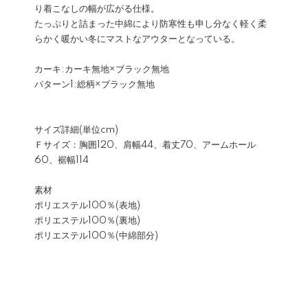
り着こなしの幅が広がる仕様。
たっぷりと詰まった中綿により防寒性も申し分なく軽く柔
らかく暖かい冬にマストなアウターとなっている。
カーキ:カーキ無地×ブラック無地
パターン1:総柄×ブラック無地
サイズ詳細(単位cm)
Ｆサイズ：胸囲120、肩幅44、着丈70、アームホール
60、裾幅114
素材
ポリエステル100％(表地)
ポリエステル100％(裏地)
ポリエステル100％(中綿部分)