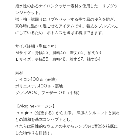
撥水性のあるナイロンタッサー素材を使用した、リブダウ
ンジャケット。
襟・袖・裾回りにリブをセットする事で風の侵入を防ぎ、
真冬時に温かく過ごせるアイテムです。着丈をブルゾン丈
にしているため、ボトムスを選ばず着用できます。
サイズ詳細（単位ｃｍ）
Ｍサイズ：身幅53、肩幅46、着丈65、袖丈63
Ｌサイズ：身幅55、肩幅48、着丈67、袖丈64
素材
ナイロン100％（表地）
ポリエステル100％（裏地）
ダウン90％、フェザー10％（中綿）
【Magine-マージン】
Imagine（創造する）から由来。 洋服のシルエットと素材
との調和を基本コンセプトとし、
それらは男性的なウェアの中からシンプルに音楽を根底に
した物作りを目指す。