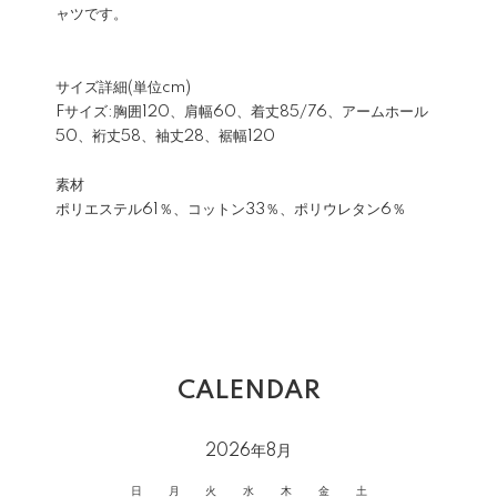
ャツです。
サイズ詳細(単位cm)
Fサイズ:胸囲120、肩幅60、着丈85/76、アームホール
50、裄丈58、袖丈28、裾幅120
素材
ポリエステル61％、コットン33％、ポリウレタン6％
CALENDAR
2026年8月
日
月
火
水
木
金
土